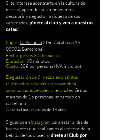
Si te interesa adentrarte en la cultura del
mezcal, aprender sus fundamentos,
descubrir y degustar la riqueza de sus
variedades,
¡únete al club y ven a nuestras
catas!
Lugar:
La Pachuca
(d’en Carabassa 19,
08002, Barcelona).
Fecha: jueves 30 de marzo.
Duración:
90 minutos.
Costo:
30
€ por persona (IVA incluido).
Degustación de 6 mezcales distintos
(cultivables, silvestres o ensambles
),
acompañados de sales artesanales.
Grupo
máximo de 15 personas,
impartido en
castellano.
Actividad para mayo
res de 18 años.
Síguenos en
Instagram
para estar al día de
lo
s eventos que realizamos alrededor de la
bebida de los dioses, o
únete al Club por