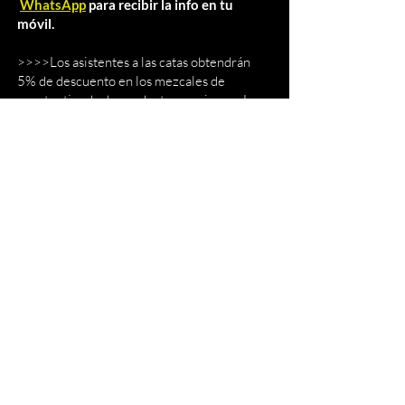
WhatsApp
para recibir la info en tu
móvil.
>>
>>Los asistentes a las catas obtendrán
5% de d
escuento en los mezcales de
nuestra tienda de productos mexicanos
La
Pachuqueña
.
RESERVA TU LUGAR