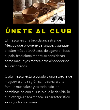
ÚNETE AL CLUB
El mezcal es una bebida ancestral de
México que proviene del agave, y aunque
existen más de 200 tipos de agave en todo
el país, tradicionalmente se consideran
como magueyes mezcaleros alrededor de
40 variedades.
Cada mezcal está asociado a una especie de
maguey, a una región campesina, a una
familia mezcalera y es todo esto, en
combinación con el suelo que le da vida, lo
que otorga a cada mezcal su característico
sabor, color y aromas.