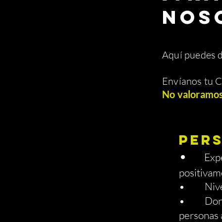
NOS
Aquí puedes d
Envíanos tu 
No valoramos 
PERS
•
Expe
positivame
• Nivel a
• Don de 
personas 