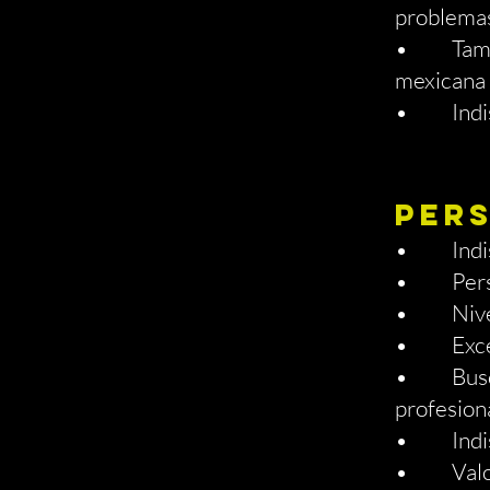
problema
• También
mexicana 
• Indisp
PER
• Indispe
• Persona
• Nivel a
• Excele
• Buscamo
profesiona
• Indispe
• Valoram