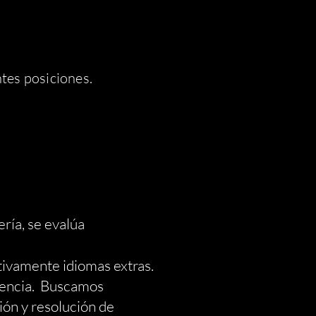
tes posiciones.
A
ería, se evalúa
tivamente idiomas extras.
sencia.
Buscamos
ón y resolución de