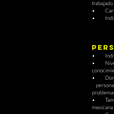
trabajado 
• Carnet 
• Indisp
PER
• Indispe
• Nivel a
conocimie
• Don de
persona a
problema
• También
mexicana 